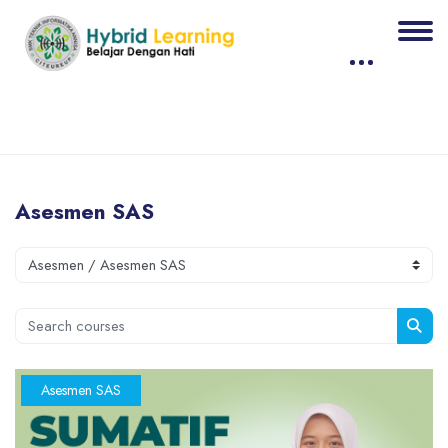
Blocks
Skip to main content
Asesmen SAS
Blocks
Course categories
Search courses
Sear
Asesmen SAS