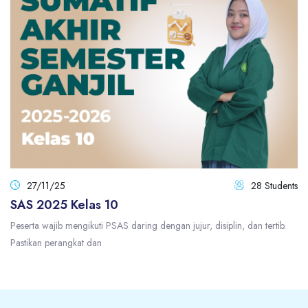
27/11/25
28 Students
SAS 2025 Kelas 10
Peserta wajib mengikuti PSAS daring dengan jujur, disiplin, dan tertib.
Pastikan perangkat dan
Blocks
Blocks